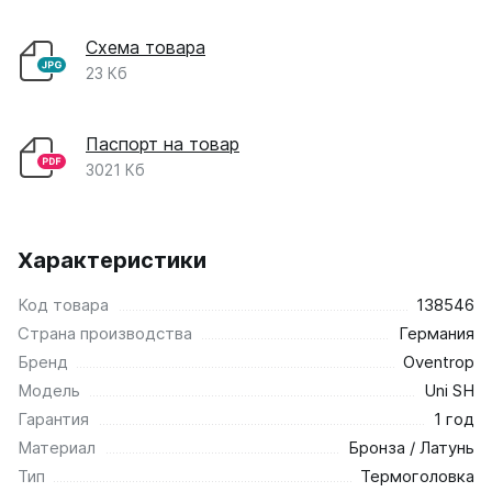
Соло
Соло В
Схема товара
Соло Г
23 Кб
Параллели
Паспорт на товар
Параллели В
3021 Кб
Параллели Г
Quadrum
Quadrum 30 H
Характеристики
Quadrum 30 V
Quadrum 40 H
Код товара
138546
Quadrum 40 V
Страна производства
Германия
Quadrum 50 H
Бренд
Oventrop
Quadrum 50 V
Модель
Uni SH
Quadrum 60 H
Гарантия
1 год
Quadrum 60 V
Материал
Бронза / Латунь
Тип
Термоголовка
Quadrum NEO