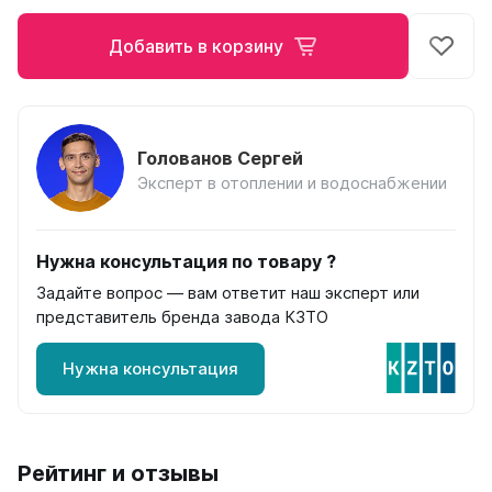
на 13 секций
на 14 секций
Добавить в корзину
на 15 секций
на 16 секций
на 17 секций
на 18 секций
Голованов Сергей
на 19 секций
Эксперт в отоплении и водоснабжении
на 20 секций
По цветам
Нужна консультация по товару ?
Белые
Серые
Задайте вопрос — вам ответит наш эксперт или
Черные
представитель бренда завода КЗТО
Нужна консультация
Bataria
Bataria 2
Bataria 3
Bataria Retro 2
Рейтинг и отзывы
Bataria Retro 3