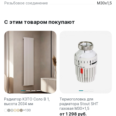
Резьбовое соединение
М30х1,5
Quadrum Neo 50 V
Quadrum Neo 50 H
С этим товаром покупают
Завалинки
Завалинка Гармония
Завалинка РС
Зеркала
Зеркало А40
Зеркало Г
Зеркало П
Зеркало С
Радиатор КЗТО Соло В 1,
Термоголовка для
высота 2034 мм
радиатора Stout SHT
газовая M30x1,5
+130
от 1 298 руб.