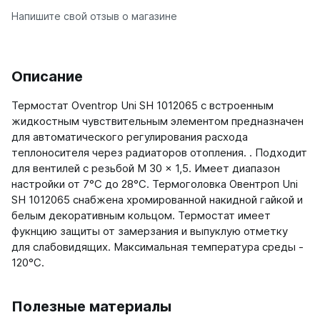
Напишите свой отзыв о магазине
Ellipse
Ellipse S V
Ellipse S H
Ellipse P V
Описание
Ellipse P H
Термостат Oventrop Uni SH 1012065 с встроенным
жидкостным чувствительным элементом предназначен
Гармония
для автоматического регулирования расхода
Гармония 1, 2
теплоносителя через радиаторов отопления. . Подходит
Гармония С40
для вентилей с резьбой M 30 x 1,5. Имеет диапазон
Гармония C25 N
настройки от 7°C до 28°C. Термоголовка Овентроп Uni
Гармония А40
SH 1012065 снабжена хромированной накидной гайкой и
Гармония А25 N
белым декоративным кольцом. Термостат имеет
Гармония А20
фукнцию защиты от замерзания и выпуклую отметку
для слабовидящих. Максимальная температура среды -
РС и РСК
120°C.
РС
РСК
Полезные материалы