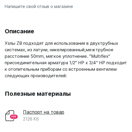
Напишите свой отзыв о магазине
Ellipse
Ellipse S V
Ellipse S H
Ellipse P V
Описание
Ellipse P H
Узлы ZB подходят для использования в двухтрубных
системах, из латуни, никелированный,межтрубное
Гармония
расстояние 50mm, мягкое уплотнение. "Multiflex"
Гармония 1, 2
присоединительная арматура 1/2" НР x 3/4" НР подходит
Гармония С40
к отопительным приборам со встроенным вентилем
Гармония C25 N
следующих производителей:
Гармония А40
Гармония А25 N
Гармония А20
Полезные материалы
РС и РСК
Паспорт на товар
РС
2126 Кб
РСК