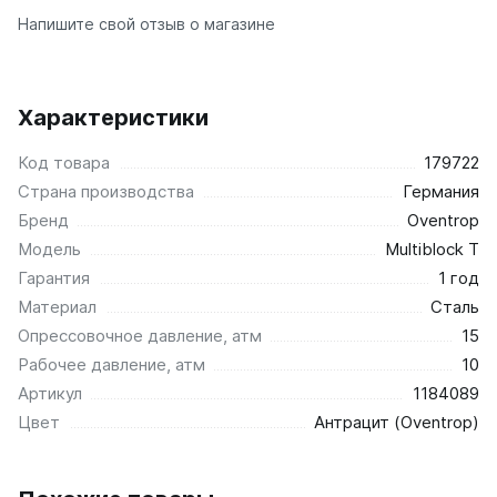
Напишите свой отзыв о магазине
Ellipse
Ellipse S V
Ellipse S H
Ellipse P V
Характеристики
Ellipse P H
Код товара
179722
Страна производства
Гармония
Германия
Бренд
Oventrop
Гармония 1, 2
Гармония С40
Модель
Multiblock T
Гармония C25 N
Гарантия
1 год
Гармония А40
Материал
Сталь
Гармония А25 N
Опрессовочное давление, атм
15
Гармония А20
Рабочее давление, атм
10
Артикул
1184089
РС и РСК
Цвет
Антрацит (Oventrop)
РС
РСК