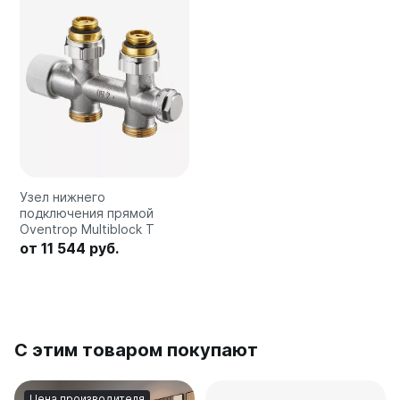
Quadrum Neo 50 V
Quadrum Neo 50 H
Завалинки
Завалинка Гармония
Завалинка РС
Зеркала
Зеркало А40
Узел нижнего
Зеркало Г
подключения прямой
Зеркало П
Oventrop Multiblock T
Зеркало С
от 11 544 руб.
С этим товаром покупают
Цена производителя