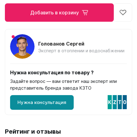
на 13 секций
на 14 секций
Добавить в корзину
на 15 секций
на 16 секций
на 17 секций
на 18 секций
Голованов Сергей
на 19 секций
Эксперт в отоплении и водоснабжении
на 20 секций
По цветам
Нужна консультация по товару ?
Белые
Задайте вопрос — вам ответит наш эксперт или
Серые
представитель бренда завода КЗТО
Черные
Нужна консультация
Bataria
Bataria 2
Bataria 3
Bataria Retro 2
Рейтинг и отзывы
Bataria Retro 3