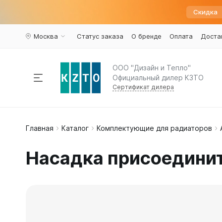
Скидка
Москва
Статус заказа
О бренде
Оплата
Доста
ООО "Дизайн и Тепло"
Официальный дилер КЗТО
Сертификат дилера
Радиаторы отопления
Главная
Каталог
Комплектующие для радиаторов
По пар
Наполь
Армату
Дизайн 
Элегант
Вариант
Конвекторы
Насадка присоединит
Вертика
Элегант 
Вентили 
Комплектующие
Трубчат
Элегант
Воздухоу
Горизон
Элегант 
Краны ш
Напольн
Кронште
Распродажа
%
Квадрат
Термост
Еще...
Еще...