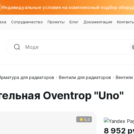
Индивидуальные условия на комплексный подбор обору
вка
Сотрудничество
Проекты
Блог
Документация
Контакт
Арматура для радиаторов
Вентили для радиаторов
Вентили
аметрам
ные конвекторы
ра для радиаторов
По секциям
Внутрипольные конвекторы
По цветам
Хит
радиаторы
ы подключений
на 4 секции
Бриз
Белые
ельная Oventrop "Uno"
льные
Мини
для радиаторов
на 5 секций
Бриз Нерж
Серые
ые
 Плюс
далители и заглушки
на 6 секций
Бриз В
Черные
тальные
В
аровые
на 7 секций
Бриз В Нерж
ые
йны
на 8 секций
Бриз В Turbo
5,0
ный профиль
атические головки
на 9 секций
Бриз В Turbo Нерж
8 952 р
Еще...