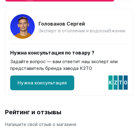
на 13 секций
на 14 секций
на 15 секций
Голованов Сергей
на 16 секций
Эксперт в отоплении и водоснабжении
на 17 секций
на 18 секций
на 19 секций
на 20 секций
Нужна консультация по товару ?
Задайте вопрос — вам ответит наш эксперт или
По цветам
представитель бренда завода КЗТО
Белые
Серые
Нужна консультация
Черные
Bataria
Рейтинг и отзывы
Bataria 2
Bataria 3
Напишите свой отзыв о магазине
Bataria Retro 2
Bataria Retro 3