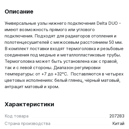
Ellipse
Описание
Ellipse S V
Ellipse S H
Универсальные узлы нижнего подключения Delta DUO -
Ellipse P V
имеют возможность прямого или углового
Ellipse P H
подключения. Подходят для радиаторов отопления и
полотенцесушителей с межосевым расстоянием 50 мм.
В комплект поставки входят термоголовка и резьбовые
Гармония
соединения под медные и металлопластиковые трубы.
Гармония 1, 2
Термоголовка может быть установлена как с правой,
Гармония С40
так и с левой стороны. Диапазон регулировки
Гармония C25 N
температуры: от +7 до +32℃. Поставляются в четырех
Гармония А40
цветовых исполнениях: белый глянец, чёрный матовый,
Гармония А25 N
антрацит матовый и хром.
Гармония А20
РС и РСК
Характеристики
РС
Код товара
207283
РСК
Страна производства
Китай