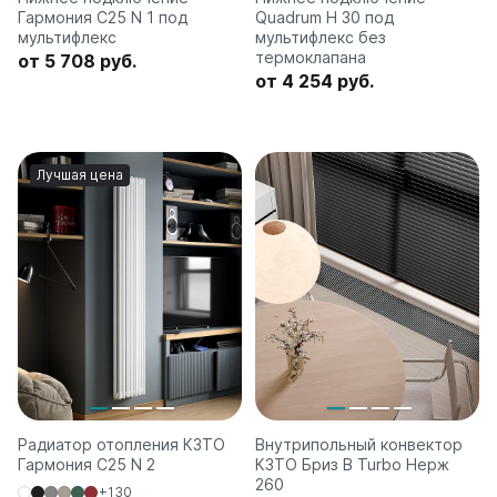
Гармония С25 N 1 под
Quadrum H 30 под
мультифлекс
мультифлекс без
термоклапана
от 5 708 руб.
от 4 254 руб.
Лучшая цена
Радиатор отопления КЗТО
Внутрипольный конвектор
Гармония C25 N 2
КЗТО Бриз В Turbo Нерж
260
+130