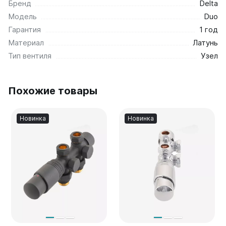
Бренд
Delta
Соло
Модель
Duo
Соло В
Соло Г
Гарантия
1 год
Материал
Латунь
Параллели
Тип вентиля
Узел
Параллели В
Параллели Г
Похожие товары
Quadrum
Quadrum 30 H
Новинка
Новинка
Quadrum 30 V
Quadrum 40 H
Quadrum 40 V
Quadrum 50 H
Quadrum 50 V
Quadrum 60 H
Quadrum 60 V
Quadrum NEO