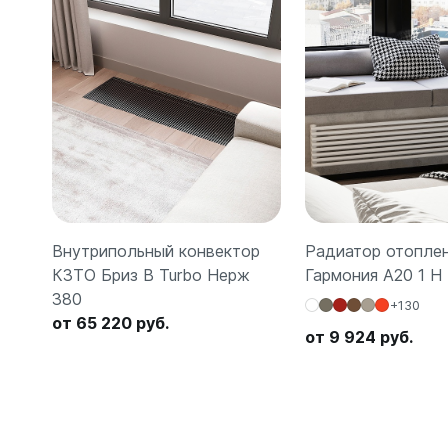
Внутрипольный конвектор
Радиатор отопле
КЗТО Бриз В Turbo Нерж
Гармония А20 1 H
380
+130
от 65 220 руб.
от 9 924 руб.