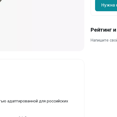
Нужна 
а
 А40
Г
Рейтинг 
 П
 С
Напишите свой
стью адаптированной для российских