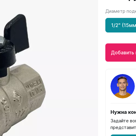
Диаметр под
Гармония
РС и РСК
V
Гармония 1, 2
РС
1/2" (15мм
H
Гармония С40
РСК
V
Гармония C25 N
 H
Гармония А40
Добавить 
Гармония А25 N
Гармония А20
ели
Quadrum
Quadrum NEO
ли В
Quadrum 30 H
Quadrum Neo 50 V
и Г
Quadrum 30 V
Quadrum Neo 50 H
Quadrum 40 H
Quadrum 40 V
Нужна кон
Quadrum 50 H
Задайте во
Quadrum 50 V
представит
Еще...