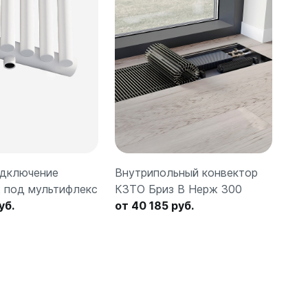
дключение
Внутрипольный конвектор
Бок
2 под мультифлекс
КЗТО Бриз В Нерж 300
Qua
уб.
от 40 185 руб.
от 