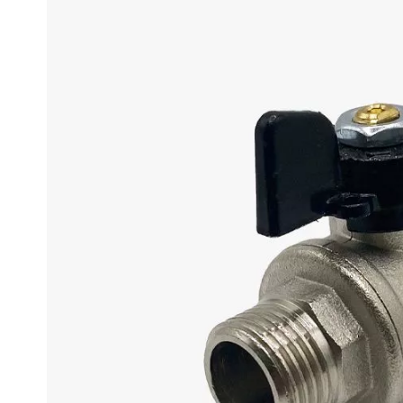
Могут быть трудности с получением
сообщений в WhatsApp и Telegram,
Ellipse
воспользуйтесь другими каналами
связи.
Ellipse S 
Ellipse S 
Написать в WhatsApp
Ellipse P 
Написать в Telegram
Ellipse P
Написать в Max
Паралл
Паралле
Параллел