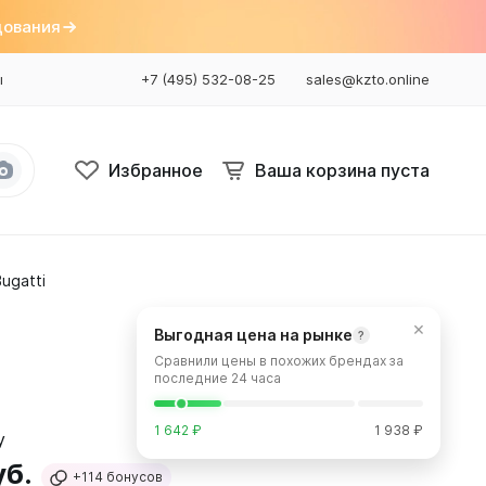
дования
ы
+7 (495) 532-08-25
sales@kzto.online
Избранное
Ваша корзина пуста
ugatti
Bataria
Bataria 2
×
Выгодная цена на рынке
?
Bataria 3
Сравнили цены в похожих брендах за
Bataria Retro 2
последние 24 часа
Bataria Retro 3
1 642 ₽
1 938 ₽
уб.
+114
бонусов