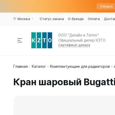
Скидка
Москва
Статус заказа
О бренде
Оплата
Доста
ООО "Дизайн и Тепло"
Официальный дилер КЗТО
Сертификат дилера
Радиаторы отопления
Главная
Каталог
Комплектующие для радиаторов
По пар
Наполь
Армату
Дизайн 
Элегант
Вариант
Конвекторы
Кран шаровый Bugatti
Вертика
Элегант 
Вентили 
Комплектующие
Трубчат
Элегант
Воздухоу
Горизон
Элегант 
Краны ш
Напольн
Кронште
Распродажа
%
Квадрат
Термост
Еще...
Еще...