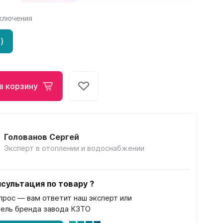
ключения
Соло
Соло В
)
Соло Г
в корзину
Завалинки
Голованов Сергей
Завалинка Гармония
Эксперт в отоплении и водоснабжении
Завалинка РС
сультация по товару ?
прос — вам ответит наш эксперт или
ель бренда завода КЗТО