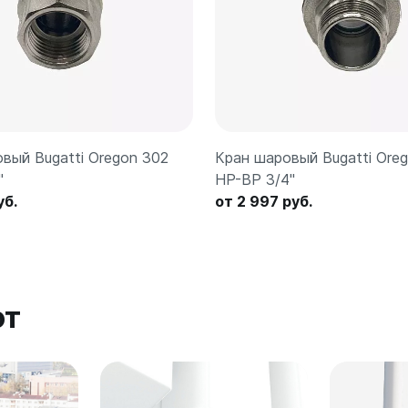
вый Bugatti Oregon 302
Кран шаровый Bugatti Ore
"
НР-ВР 3/4"
уб.
от 2 997 руб.
ют