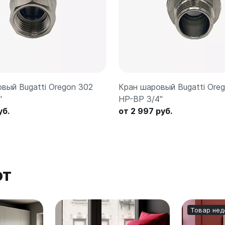
вый Bugatti Oregon 302
Кран шаровый Bugatti Ore
"
НР-ВР 3/4"
уб.
от 2 997 руб.
ют
Товар нед