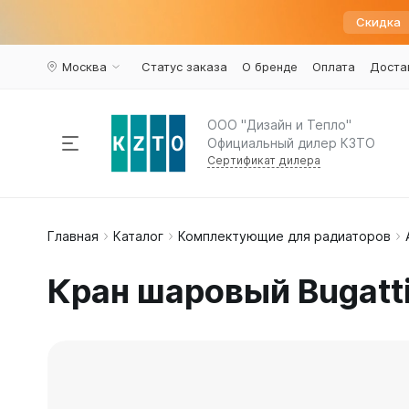
Скидка
Москва
Статус заказа
О бренде
Оплата
Доста
ООО "Дизайн и Тепло"
Официальный дилер КЗТО
Сертификат дилера
Радиаторы отопления
Главная
Каталог
Комплектующие для радиаторов
По пар
Наполь
Армату
Дизайн 
Элегант
Вариант
Конвекторы
Кран шаровый Bugatti
Вертика
Элегант 
Вентили 
Комплектующие
Трубчат
Элегант
Воздухоу
Горизон
Элегант 
Краны ш
Напольн
Кронште
Распродажа
%
Квадрат
Термост
Еще...
Еще...