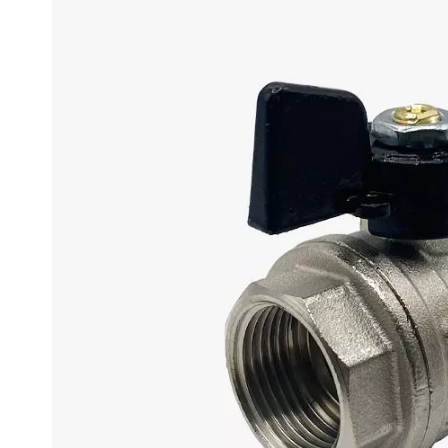
Могут быть трудности с получением
сообщений в WhatsApp и Telegram,
Ellipse
воспользуйтесь другими каналами
связи.
Ellipse S 
Ellipse S 
Написать в WhatsApp
Ellipse P 
Написать в Telegram
Ellipse P
Написать в Max
Паралл
Паралле
Параллел