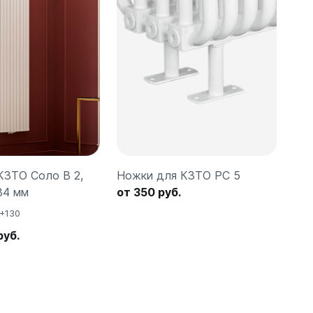
КЗТО Соло В 2,
Ножки для КЗТО РС 5
Кра
34 мм
от 350 руб.
ВР-
от 
+130
руб.