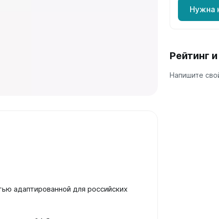
Нужна 
а
 А40
Г
Рейтинг 
 П
 С
Напишите свой
стью адаптированной для российских