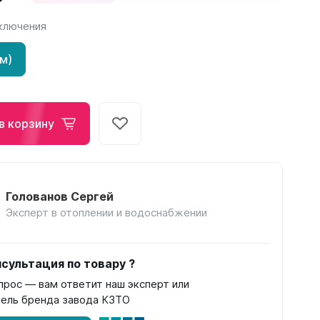
ключения
Соло
Соло В
мм)
Соло Г
в корзину
Завалинки
Голованов Сергей
Завалинка Гармония
Эксперт в отоплении и водоснабжении
Завалинка РС
сультация по товару ?
прос — вам ответит наш эксперт или
ель бренда завода КЗТО