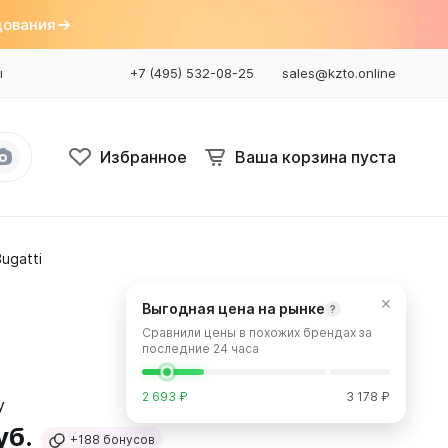
дования
ы
+7 (495) 532-08-25
sales@kzto.online
Избранное
Ваша корзина пуста
ugatti
Bataria
Bataria 2
×
Выгодная цена на рынке
?
Bataria 3
Сравнили цены в похожих брендах за
Bataria Retro 2
последние 24 часа
Bataria Retro 3
2 693 ₽
3 178 ₽
уб.
+188
бонусов