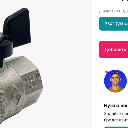
Диаметр под
Гармония
РС и РСК
V
Гармония 1, 2
РС
3/4" (20 
H
Гармония С40
РСК
V
Гармония C25 N
 H
Гармония А40
Добавить 
Гармония А25 N
Гармония А20
ели
Quadrum
Quadrum NEO
ли В
Quadrum 30 H
Quadrum Neo 50 V
и Г
Quadrum 30 V
Quadrum Neo 50 H
Quadrum 40 H
Quadrum 40 V
Нужна кон
Quadrum 50 H
Задайте во
Quadrum 50 V
представит
Еще...