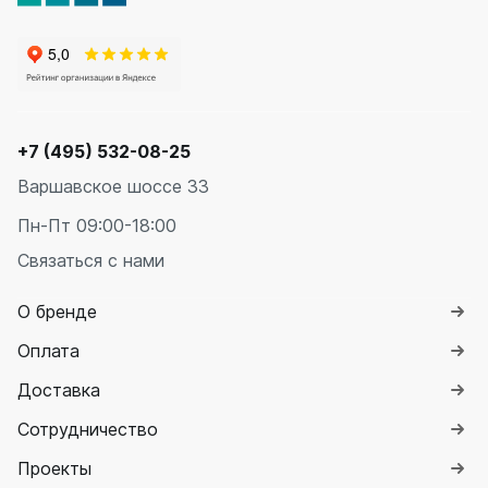
на 13 секций
на 14 секций
на 15 секций
на 16 секций
на 17 секций
на 18 секций
+7 (495) 532-08-25
на 19 секций
на 20 секций
Варшавское шоссе 33
Пн-Пт 09:00-18:00
По цветам
Связаться с нами
Белые
Серые
О бренде
Черные
Оплата
Bataria
Доставка
Bataria 2
Bataria 3
Сотрудничество
Bataria Retro 2
Проекты
Bataria Retro 3